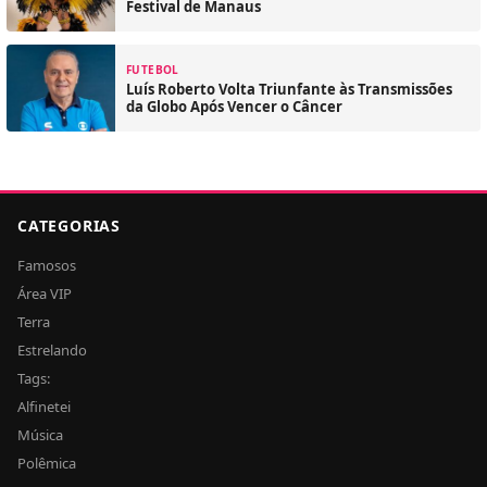
Festival de Manaus
FUTEBOL
Luís Roberto Volta Triunfante às Transmissões
da Globo Após Vencer o Câncer
CATEGORIAS
Famosos
Área VIP
Terra
Estrelando
Tags:
Alfinetei
Música
Polêmica