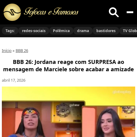
Buscar
no
Tags:
redes-sociais
Polêmica
drama
bastidores
TV Glo
site
Início
»
BBB 26
BBB 26: Jordana reage com SURPRESA ao
mensagem de Marciele sobre acabar a amizade
abril 17, 2026