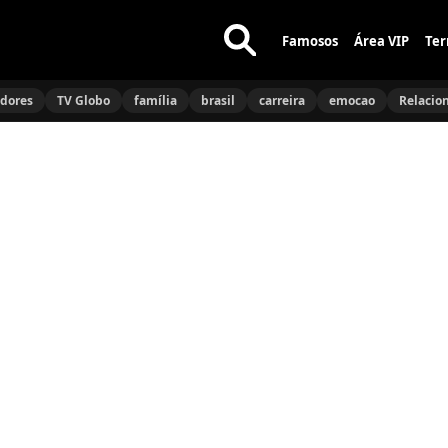
Famosos
Área VIP
Ter
Buscar
no
idores
TV Globo
família
brasil
carreira
emocao
Relacio
site