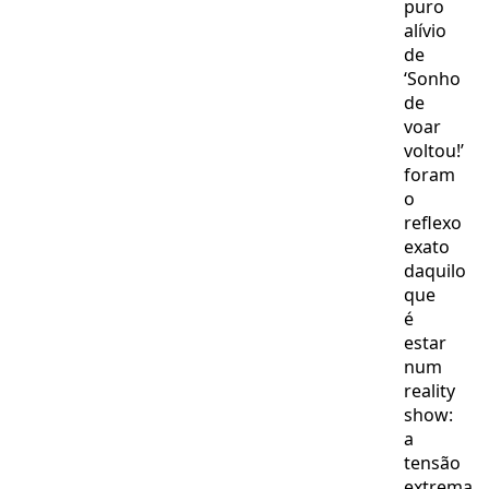
puro
alívio
de
‘Sonho
de
voar
voltou!’
foram
o
reflexo
exato
daquilo
que
é
estar
num
reality
show:
a
tensão
extrema