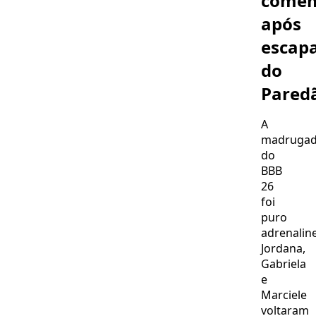
come
de
após
Rosiane
escap
do
Pared
A
madruga
do
BBB
26
foi
puro
adrenaline
Jordana,
Gabriela
e
Marciele
voltaram