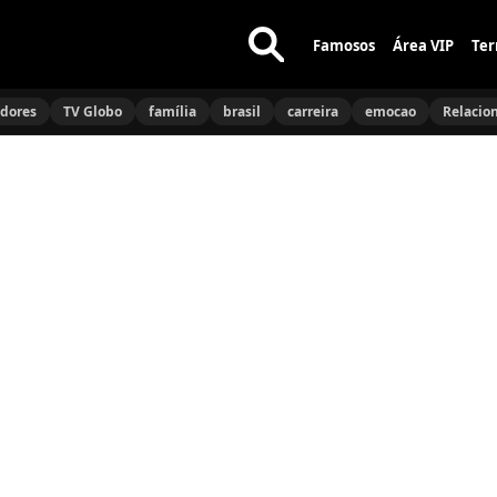
Famosos
Área VIP
Ter
Buscar
no
idores
TV Globo
família
brasil
carreira
emocao
Relacio
site