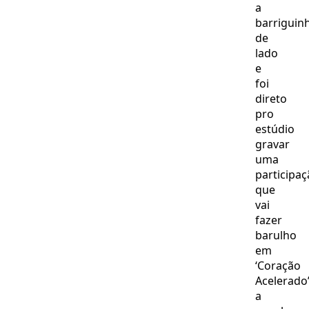
a
barriguin
de
lado
e
foi
direto
pro
estúdio
gravar
uma
participa
que
vai
fazer
barulho
em
‘Coração
Acelerado’
a