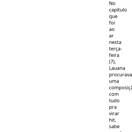
No
capítulo
que
foi
ao
ar
nesta
terça-
feira
(7),
Lauana
procurava
uma
composiç
com
tudo
pra
virar
hit,
sabe