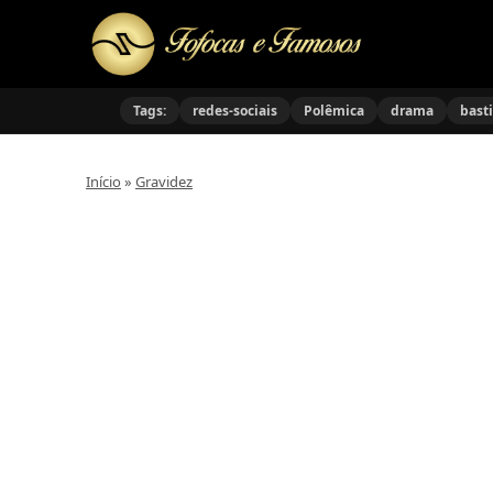
Tags:
redes-sociais
Polêmica
drama
bast
Início
»
Gravidez