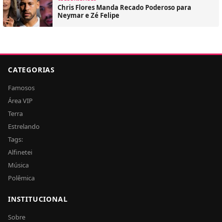
Chris Flores Manda Recado Poderoso para
Neymar e Zé Felipe
CATEGORIAS
Famosos
Área VIP
Terra
Estrelando
Tags:
Alfinetei
Música
Polêmica
INSTITUCIONAL
Sobre