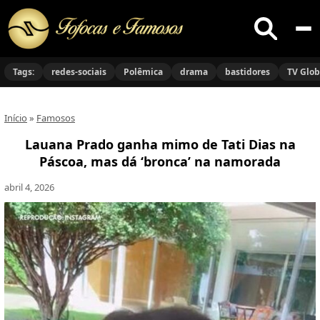
Buscar
no
Tags:
redes-sociais
Polêmica
drama
bastidores
TV Glo
site
Início
»
Famosos
Lauana Prado ganha mimo de Tati Dias na
Páscoa, mas dá ‘bronca’ na namorada
abril 4, 2026