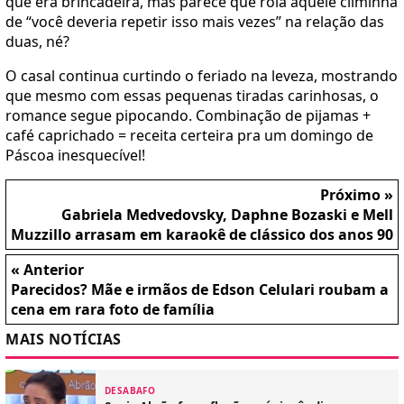
que era brincadeira, mas parece que rola aquele climinha
de “você deveria repetir isso mais vezes” na relação das
duas, né?
O casal continua curtindo o feriado na leveza, mostrando
que mesmo com essas pequenas tiradas carinhosas, o
romance segue pipocando. Combinação de pijamas +
café caprichado = receita certeira pra um domingo de
Páscoa inesquecível!
Próximo »
Gabriela Medvedovsky, Daphne Bozaski e Mell
Muzzillo arrasam em karaokê de clássico dos anos 90
« Anterior
Parecidos? Mãe e irmãos de Edson Celulari roubam a
cena em rara foto de família
MAIS NOTÍCIAS
DESABAFO