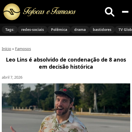
Buscar
no
Tags:
redes-sociais
Polêmica
drama
bastidores
TV Glo
site
Início
»
Famosos
Leo Lins é absolvido de condenação de 8 anos
em decisão histórica
abril 7, 2026