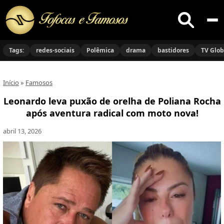
Buscar
no
Tags:
redes-sociais
Polêmica
drama
bastidores
TV Glo
site
Início
»
Famosos
Leonardo leva puxão de orelha de Poliana Rocha
após aventura radical com moto nova!
abril 13, 2026