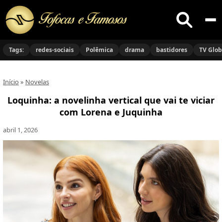
Buscar
no
Tags:
redes-sociais
Polêmica
drama
bastidores
TV Glo
site
Início
»
Novelas
Loquinha: a novelinha vertical que vai te viciar
com Lorena e Juquinha
abril 1, 2026