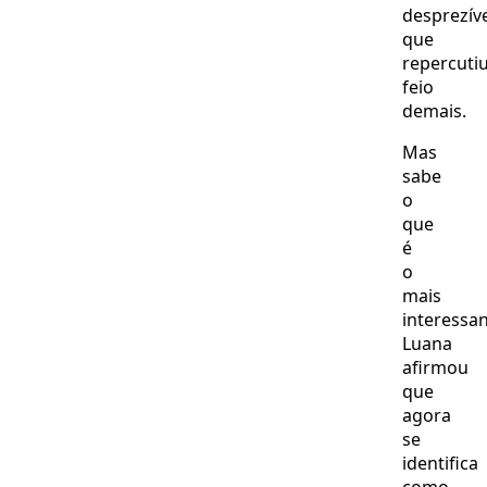
desprezíve
que
repercuti
feio
demais.
Mas
sabe
o
que
é
o
mais
interessa
Luana
afirmou
que
agora
se
identifica