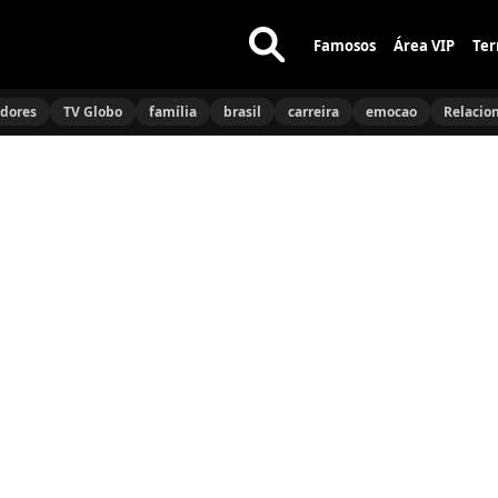
Famosos
Área VIP
Ter
Buscar
no
idores
TV Globo
família
brasil
carreira
emocao
Relacio
site