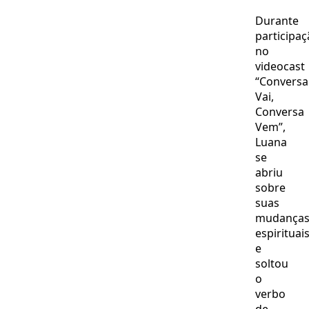
Durante
participa
no
videocast
“Conversa
Vai,
Conversa
Vem”,
Luana
se
abriu
sobre
suas
mudança
espirituai
e
soltou
o
verbo