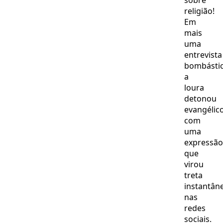
sobre
TV!
no
religião!
coração
Em
mais
uma
entrevista
bombástic
a
loura
detonou
evangélic
com
uma
expressão
que
virou
treta
instantân
nas
redes
sociais.