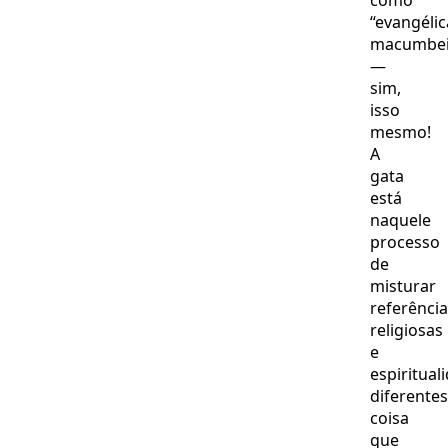
como
“evangélic
macumbei
—
sim,
isso
mesmo!
A
gata
está
naquele
processo
de
misturar
referênci
religiosas
e
espiritual
diferentes
coisa
que