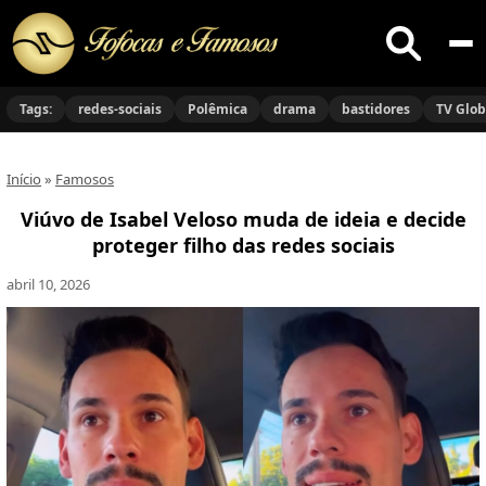
Buscar
no
Tags:
redes-sociais
Polêmica
drama
bastidores
TV Glo
site
Início
»
Famosos
Viúvo de Isabel Veloso muda de ideia e decide
proteger filho das redes sociais
abril 10, 2026