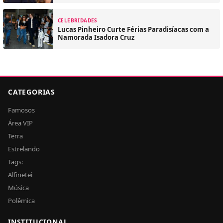
CELEBRIDADES
Lucas Pinheiro Curte Férias Paradisíacas com a
Namorada Isadora Cruz
CATEGORIAS
Famosos
Área VIP
Terra
Estrelando
Tags:
Alfinetei
Música
Polêmica
INSTITUCIONAL