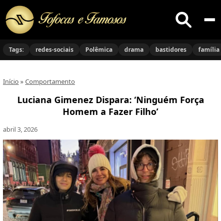
Buscar
no
Tags:
redes-sociais
Polêmica
drama
bastidores
família
site
Início
»
Comportamento
Luciana Gimenez Dispara: ‘Ninguém Força
Homem a Fazer Filho’
abril 3, 2026