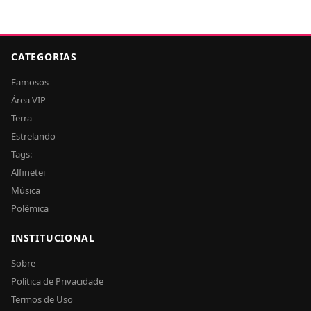
CATEGORIAS
Famosos
Área VIP
Terra
Estrelando
Tags:
Alfinetei
Música
Polêmica
INSTITUCIONAL
Sobre
Política de Privacidade
Termos de Uso