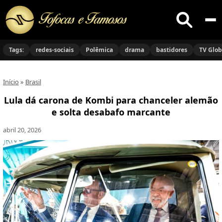
Buscar
no
Tags:
redes-sociais
Polêmica
drama
bastidores
TV Glo
site
Início
»
Brasil
Lula dá carona de Kombi para chanceler alemão
e solta desabafo marcante
abril 20, 2026