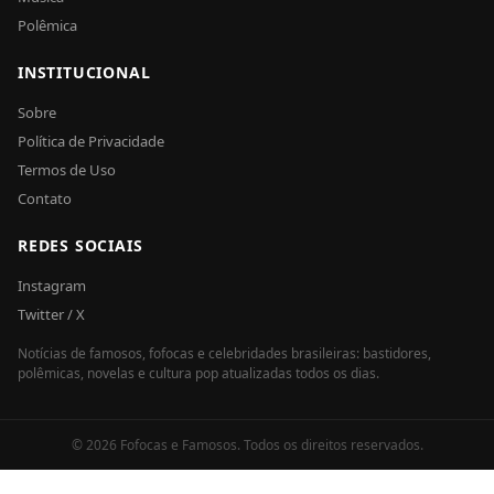
Polêmica
INSTITUCIONAL
Sobre
Política de Privacidade
Termos de Uso
Contato
REDES SOCIAIS
Instagram
Twitter / X
Notícias de famosos, fofocas e celebridades brasileiras: bastidores,
polêmicas, novelas e cultura pop atualizadas todos os dias.
© 2026 Fofocas e Famosos. Todos os direitos reservados.