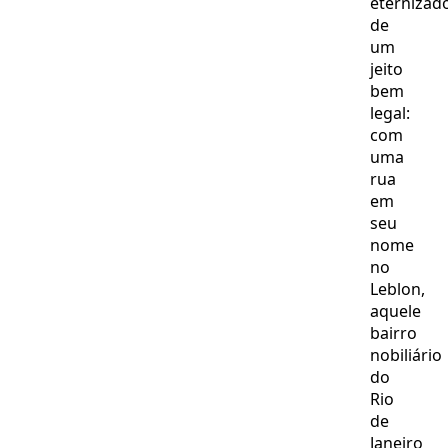
eternizad
de
um
jeito
bem
legal:
com
uma
rua
em
seu
nome
no
Leblon,
aquele
bairro
nobiliário
do
Rio
de
Janeiro