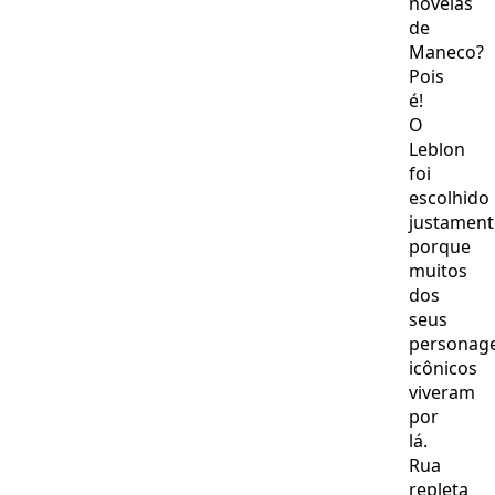
novelas
de
Maneco?
Pois
é!
O
Leblon
foi
escolhido
justament
porque
muitos
dos
seus
personag
icônicos
viveram
por
lá.
Rua
repleta