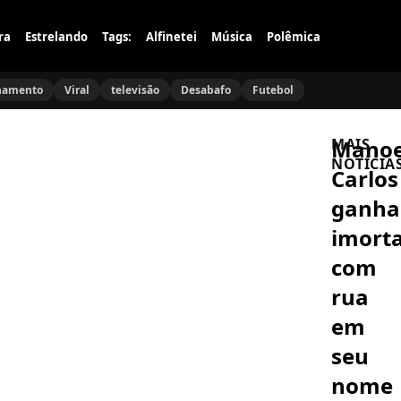
ra
Estrelando
Tags:
Alfinetei
Música
Polêmica
namento
Viral
televisão
Desabafo
Futebol
Manoe
MAIS
NOTÍCIA
Carlos
ganha
EVENTOS
Festa
imorta
Derê
invade
com
Paquetá
com
rua
A
edição
FAZENDA
nostálgica
A
em
dos
Fazenda
anos
18:
seu
90
Ex-
e
Casa
nome
BRASIL
muito
dos
Suzane