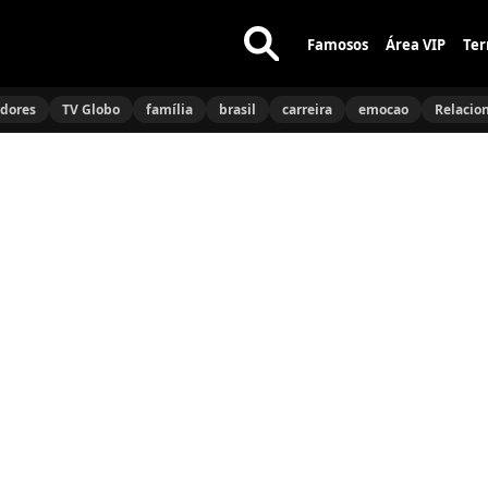
Famosos
Área VIP
Ter
Buscar
no
idores
TV Globo
família
brasil
carreira
emocao
Relacio
site