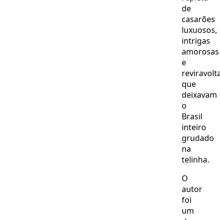
de
casarões
luxuosos,
intrigas
amorosas
e
reviravolt
que
deixavam
o
Brasil
inteiro
grudado
na
telinha.
O
autor
foi
um