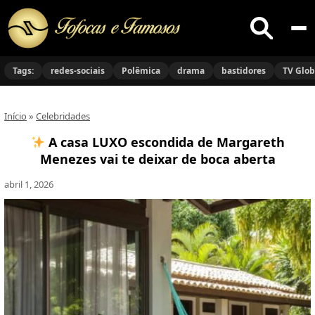
Buscar
no
Tags:
redes-sociais
Polêmica
drama
bastidores
TV Glo
site
Início
»
Celebridades
A casa LUXO escondida de Margareth
Menezes vai te deixar de boca aberta
abril 1, 2026