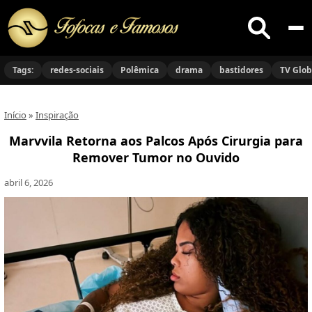
Buscar
no
Tags:
redes-sociais
Polêmica
drama
bastidores
TV Glo
site
Início
»
Inspiração
Marvvila Retorna aos Palcos Após Cirurgia para
Remover Tumor no Ouvido
abril 6, 2026