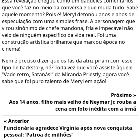
Essa revelação chegou como um daqueles comentários
que você faz no meio da conversa e que muda tudo. Sabe
aquele momento? Pois é! Meryl detonou anos e anos de
especulação com uma simples frase. A personagem que
virou sinônimo de chefe mandona, fria e impecável não
veio de ninguém específico da vida real. Foi uma
construção artística brilhante que marcou época no
cinema!
Nem é preciso dizer que os fãs da atriz piram com esse
tipo de backstory, né? Toda vez que você assiste àquele
“Vade retro, Satanás!” da Miranda Priestly, agora você
sabe que foi puro talento de Meryl em ação!
Próximo »
Aos 14 anos, filho mais velho de Neymar Jr. rouba a
cena em foto inédita com a irmã
« Anterior
Funcionária agradece Virginia após nova conquista
pessoal: ‘Patroa de milhões’