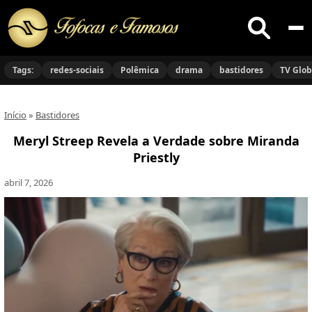
Buscar
no
Tags:
redes-sociais
Polêmica
drama
bastidores
TV Glo
site
Início
»
Bastidores
Meryl Streep Revela a Verdade sobre Miranda
Priestly
abril 7, 2026