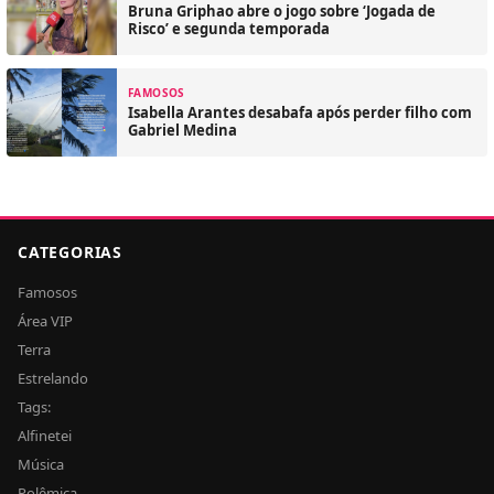
Bruna Griphao abre o jogo sobre ‘Jogada de
Risco’ e segunda temporada
FAMOSOS
Isabella Arantes desabafa após perder filho com
Gabriel Medina
CATEGORIAS
Famosos
Área VIP
Terra
Estrelando
Tags:
Alfinetei
Música
Polêmica