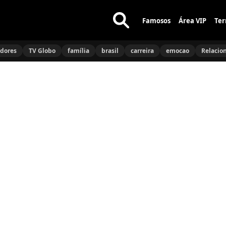
Famosos
Área VIP
Ter
Buscar
no
idores
TV Globo
família
brasil
carreira
emocao
Relacio
site