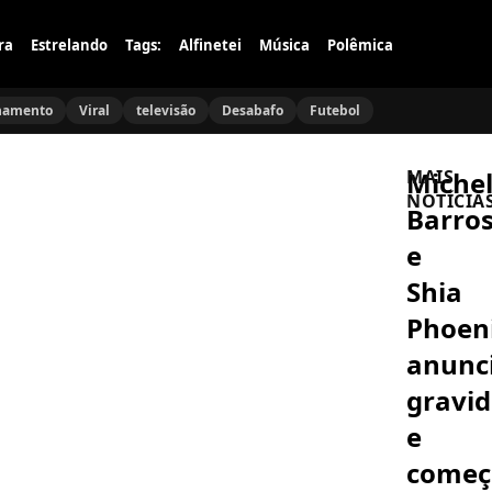
ra
Estrelando
Tags:
Alfinetei
Música
Polêmica
namento
Viral
televisão
Desabafo
Futebol
Michel
MAIS
NOTÍCIA
Barro
e
A
CASA
Shia
DO
PATRÃO
Phoen
Vencedor
da
anunc
Casa
do
Patrão
gravid
CULTURA
explode
World
em
e
Cosplay
podcast
Summit
e
come
chega
causa
com