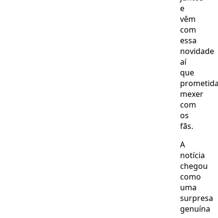
e
vêm
com
essa
novidade
aí
que
prometid
mexer
com
os
fãs.
A
notícia
chegou
como
uma
surpresa
genuína