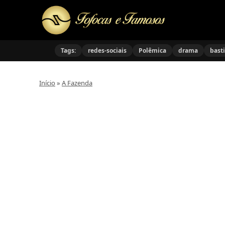
Tags:
redes-sociais
Polêmica
drama
bast
Início
»
A Fazenda