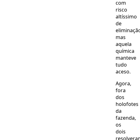
com
risco
altíssimo
de
eliminaçã
mas
aquela
química
manteve
tudo
aceso.
Agora,
fora
dos
holofotes
da
fazenda,
os
dois
resolvera