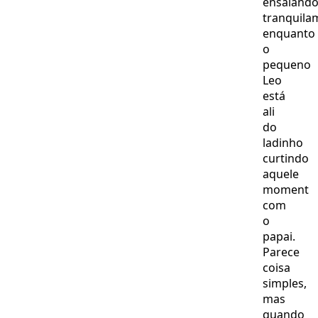
ensaiand
tranquila
enquanto
o
pequeno
Leo
está
ali
do
ladinho
curtindo
aquele
moment
com
o
papai.
Parece
coisa
simples,
mas
quando