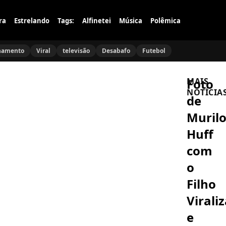
ra
Estrelando
Tags:
Alfinetei
Música
Polêmica
namento
Viral
televisão
Desabafo
Futebol
Foto
MAIS
NOTÍCIA
de
Muril
FAMOSOS
Participa
Huff
do
MasterCh
com
desiste
após
o
FAMOSOS
ser
Alex
picado
Filho
Escobar
por
passa
aranha
Virali
por
assustado
cirurgia
BEM-
e
após
ESTAR
susto