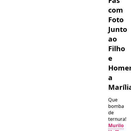
Fãs
com
Foto
Junto
ao
Filho
e
Home
a
Maríli
Que
bomba
de
ternura!
Murilo