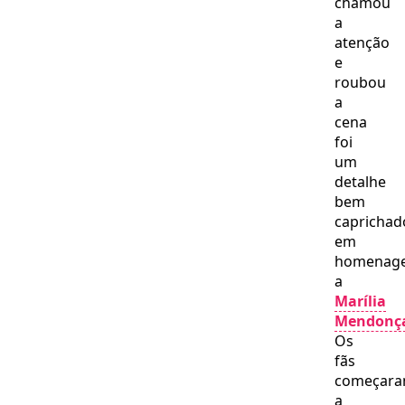
chamou
a
atenção
e
roubou
a
cena
foi
um
detalhe
bem
caprichad
em
homenag
a
Marília
Mendonç
Os
fãs
começar
a