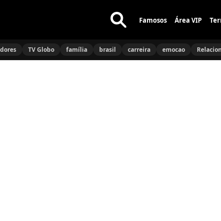
Famosos
Área VIP
Ter
Buscar
no
idores
TV Globo
família
brasil
carreira
emocao
Relacio
site