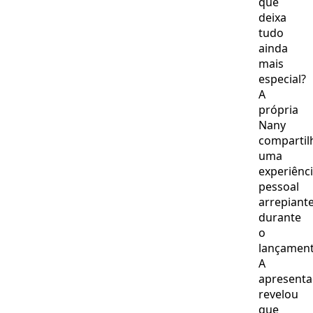
que
deixa
tudo
ainda
mais
especial?
A
própria
Nany
compartil
uma
experiênc
pessoal
arrepiant
durante
o
lançament
A
apresent
revelou
que