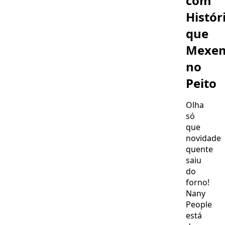
com
Pais
Histór
que
Mexe
no
Peito
Olha
só
que
novidade
quente
saiu
do
forno!
Nany
People
está