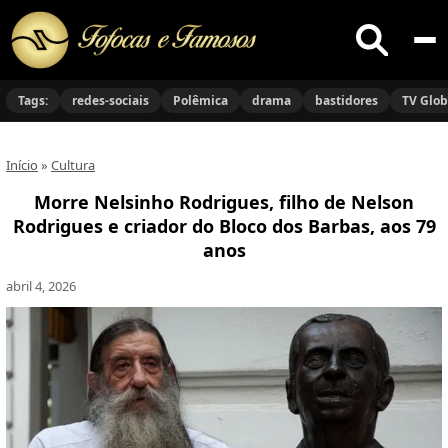
Buscar
no
Tags:
redes-sociais
Polêmica
drama
bastidores
TV Glo
site
Início
»
Cultura
Morre Nelsinho Rodrigues, filho de Nelson
Rodrigues e criador do Bloco dos Barbas, aos 79
anos
abril 4, 2026