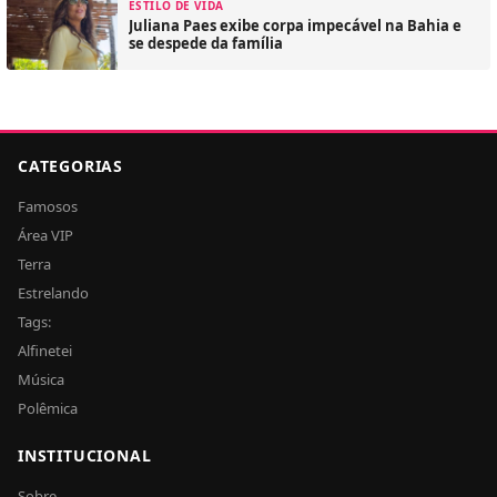
ESTILO DE VIDA
Juliana Paes exibe corpa impecável na Bahia e
se despede da família
CATEGORIAS
Famosos
Área VIP
Terra
Estrelando
Tags:
Alfinetei
Música
Polêmica
INSTITUCIONAL
Sobre