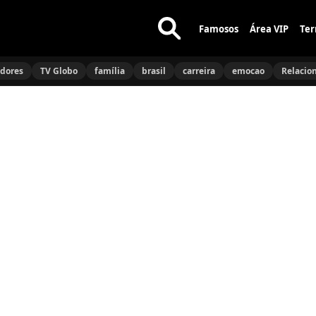
Famosos
Área VIP
Ter
Buscar
no
idores
TV Globo
família
brasil
carreira
emocao
Relacio
site