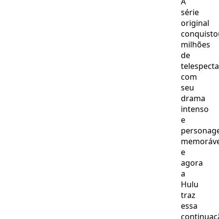
A
série
original
conquisto
milhões
de
telespect
com
seu
drama
intenso
e
personag
memoráve
e
agora
a
Hulu
traz
essa
continuaç