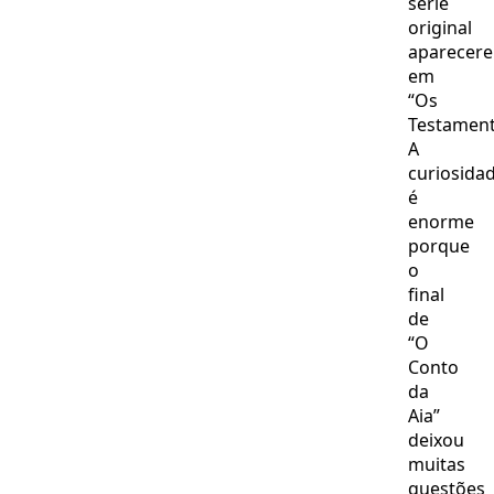
série
original
aparecer
em
“Os
Testament
A
curiosida
é
enorme
porque
o
final
de
“O
Conto
da
Aia”
deixou
muitas
questões