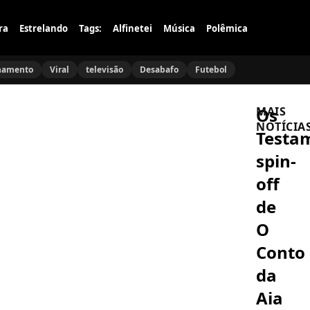
ra
Estrelando
Tags:
Alfinetei
Música
Polêmica
namento
Viral
televisão
Desabafo
Futebol
Os
MAIS
NOTÍCIA
Testa
spin-
CASAMENTO
Sônia
off
Lima,
viúva
de
de
Wagner
O
FAMOSOS
Montes,
Ne-
está
Conto
Yo
noiva
é
e
da
processad
reflete
após
sobre
Aia
CINEMA
seu
novo
GTA
cachorro