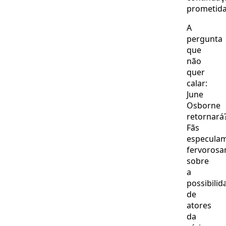
prometida
A
pergunta
que
não
quer
calar:
June
Osborne
retornará
Fãs
especula
fervoros
sobre
a
possibilid
de
atores
da