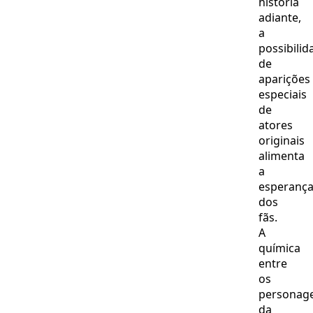
história
adiante,
a
possibilid
de
aparições
especiais
de
atores
originais
alimenta
a
esperanç
dos
fãs.
A
química
entre
os
personag
da