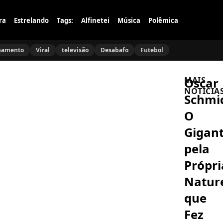
ra
Estrelando
Tags:
Alfinetei
Música
Polêmica
namento
Viral
televisão
Desabafo
Futebol
Oscar
MAIS
NOTÍCIA
Schmid
O
FAMOSOS
Netinho
Gigan
sofre
acidente
pela
enquanto
luta
Própri
FAMOSOS
contra
Ana
câncer
Natur
Paula
raro
Renault
que
detona
Ratinho
Fez
FAMOSOS
após
Bruna
polêmica