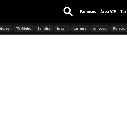
Famosos
Área VIP
Ter
Buscar
no
idores
TV Globo
família
brasil
carreira
emocao
Relacio
site