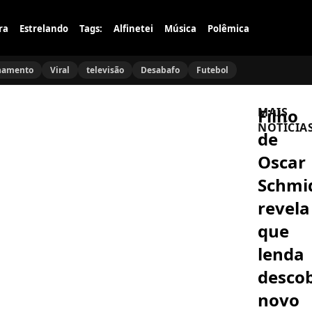
ra
Estrelando
Tags:
Alfinetei
Música
Polêmica
namento
Viral
televisão
Desabafo
Futebol
Filho
MAIS
NOTÍCIA
de
Oscar
ESPORTE
Rebeca
Schmi
Andrade
Arrebenta
revela
com
a
que
BRASIL
Melhor
Lula
Nota
lenda
retoma
do
negociaçõ
Mundo
descob
com
no
Alcolumb
Salto!
novo
FAMOSOS
sobre
Ana
PEC