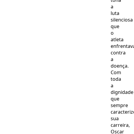
tona
a
luta
silenciosa
que
o
atleta
enfrentav
contra
a
doença.
Com
toda
a
dignidade
que
sempre
caracteri
sua
carreira,
Oscar