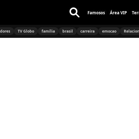
Famosos
Área VIP
Ter
Buscar
no
idores
TV Globo
família
brasil
carreira
emocao
Relacio
site