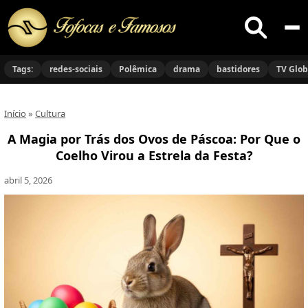
Buscar
no
Tags:
redes-sociais
Polêmica
drama
bastidores
TV Glo
site
Início
»
Cultura
A Magia por Trás dos Ovos de Páscoa: Por Que o
Coelho Virou a Estrela da Festa?
abril 5, 2026