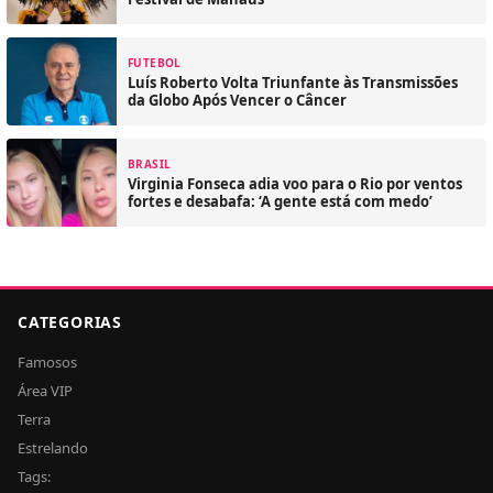
FUTEBOL
Luís Roberto Volta Triunfante às Transmissões
da Globo Após Vencer o Câncer
BRASIL
Virginia Fonseca adia voo para o Rio por ventos
fortes e desabafa: ‘A gente está com medo’
CATEGORIAS
Famosos
Área VIP
Terra
Estrelando
Tags: