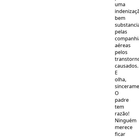
uma
indenizaç
bem
substanci
pelas
companhi
aéreas
pelos
transtorn
causados.
E
olha,
sincerame
O
padre
tem
razão!
Ninguém
merece
ficar