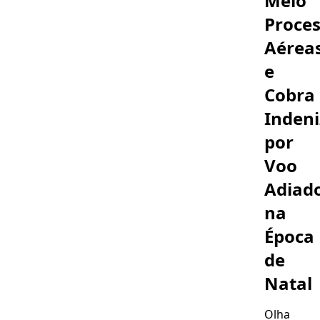
Melo
Pais
Proce
Aérea
e
Cobra
Inden
por
Voo
Adiad
na
Época
de
Natal
Olha