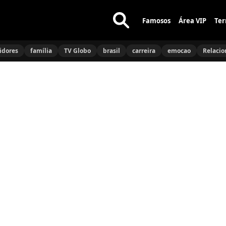
Famosos
Área VIP
Ter
Buscar
no
idores
família
TV Globo
brasil
carreira
emocao
Relaci
site