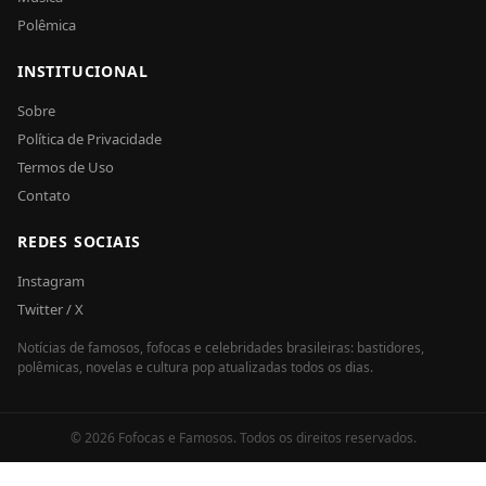
Polêmica
INSTITUCIONAL
Sobre
Política de Privacidade
Termos de Uso
Contato
REDES SOCIAIS
Instagram
Twitter / X
Notícias de famosos, fofocas e celebridades brasileiras: bastidores,
polêmicas, novelas e cultura pop atualizadas todos os dias.
© 2026 Fofocas e Famosos. Todos os direitos reservados.