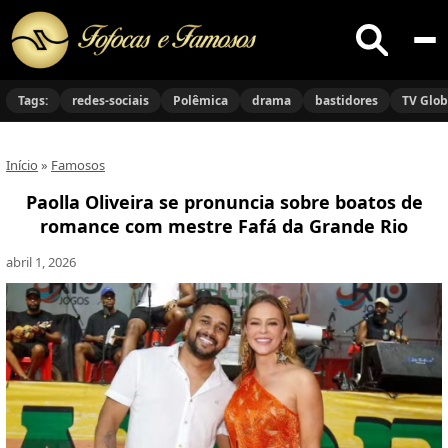
Buscar
no
Tags:
redes-sociais
Polêmica
drama
bastidores
TV Glo
site
Início
»
Famosos
Paolla Oliveira se pronuncia sobre boatos de
romance com mestre Fafá da Grande Rio
abril 1, 2026