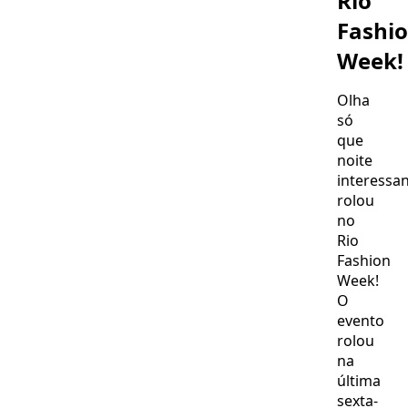
Rio
Fashi
Week!
Olha
só
que
noite
interessa
rolou
no
Rio
Fashion
Week!
O
evento
rolou
na
última
sexta-