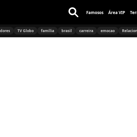
Famosos
Área VIP
Ter
Buscar
no
idores
TV Globo
família
brasil
carreira
emocao
Relacio
site