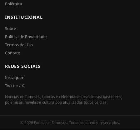
Polêmica
INSTITUCIONAL
Sobre
Política de Privacidade
Termos de Uso
Contato
REDES SOCIAIS
Instagram
Twitter / X
Notícias de famosos, fofocas e celebridades brasileiras: bastidores,
polêmicas, novelas e cultura pop atualizadas todos os dias.
© 2026 Fofocas e Famosos. Todos os direitos reservados.