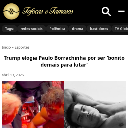
Buscar
no
Tags:
redes-sociais
Polêmica
drama
bastidores
TV Glo
site
Início
»
Esportes
Trump elogia Paulo Borrachinha por ser ‘bonito
demais para lutar’
abril 13, 2026