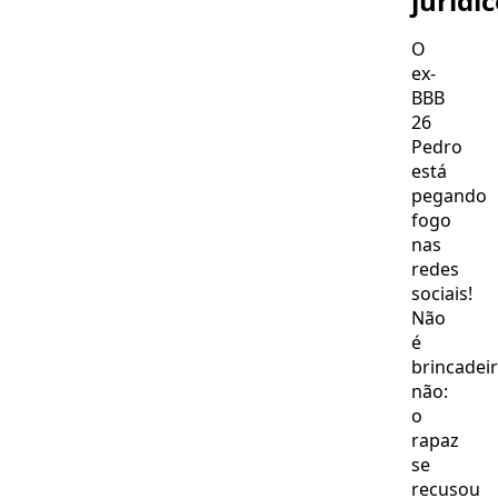
jurídic
nunca
conheceu
O
ex-
BBB
26
Pedro
está
pegando
fogo
nas
redes
sociais!
Não
é
brincadeir
não:
o
rapaz
se
recusou