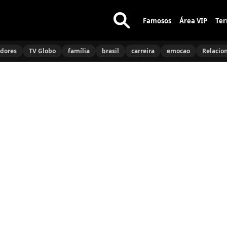
Famosos
Área VIP
Ter
Buscar
no
idores
TV Globo
família
brasil
carreira
emocao
Relacio
site