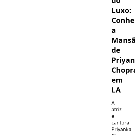
do
Luxo:
Conhe
a
Mans
de
Priya
Chopr
em
LA
A
atriz
e
cantora
Priyanka