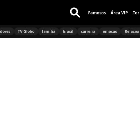
Famosos
Área VIP
Ter
Buscar
no
idores
TV Globo
família
brasil
carreira
emocao
Relacio
site