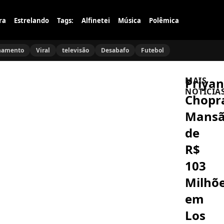
ra
Estrelando
Tags:
Alfinetei
Música
Polêmica
namento
Viral
televisão
Desabafo
Futebol
Priya
MAIS
NOTÍCIA
Chopr
Mans
MÚSICA
Ruben
de
Rada
internado
R$
com
pneumoni
103
BRASIL
bilateral
Michelle
aos
Milhõ
Bolsonaro
83
Deseja
anos
em
Sucesso
à
Los
ACIDENTE
Chapa
Acidente
de