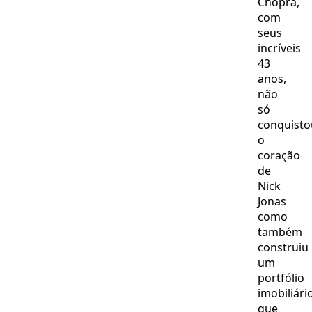
Chopra,
com
seus
incríveis
43
anos,
não
só
conquisto
o
coração
de
Nick
Jonas
como
também
construiu
um
portfólio
imobiliári
que