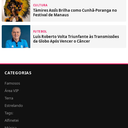
CULTURA
Tàmires Assîs Brilha como Cunhã-Poranga no
Festival de Manaus
FUTEBOL
Luís Roberto Volta Triunfante às Transmissões
da Globo Após Vencer o Câncer
CATEGORIAS
Famosos
Área VIP
Terra
Estrelando
Tags:
Alfinetei
Música