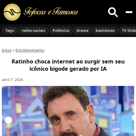
Buscar
no
Tags:
redes-sociais
Polêmica
drama
bastidores
TV Glo
site
Início
»
Entretenimento
Ratinho choca internet ao surgir sem seu
icônico bigode gerado por IA
abril 7, 2026