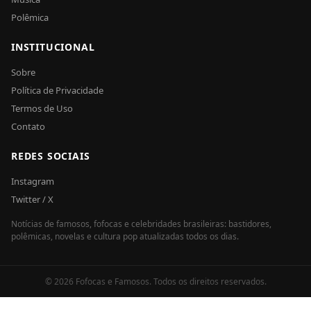
Polêmica
INSTITUCIONAL
Sobre
Política de Privacidade
Termos de Uso
Contato
REDES SOCIAIS
Instagram
Twitter / X
Notícias de famosos, fofocas e celebridades brasileiras: bastidores,
polêmicas, novelas e cultura pop atualizadas todos os dias.
© 2026 Fofocas e Famosos. Todos os direitos reservados.