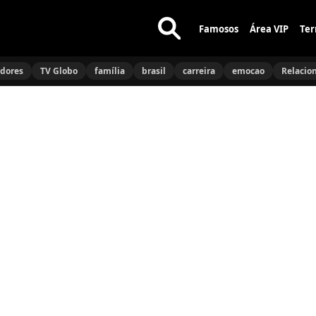
Famosos
Área VIP
Ter
Buscar
no
idores
TV Globo
família
brasil
carreira
emocao
Relacio
site