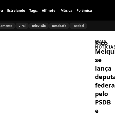
ra
Estrelando
Tags:
Alfinetei
Música
Polêmica
namento
Viral
televisão
Desabafo
Futebol
Rico
MAIS
NOTÍCIA
Melqu
se
BBB
Ricardinh
lança
do
BBB
deput
26
anuncia
federa
ABUSO
que
Filha
será
pelo
de
pai
Xande
e
PSDB
de
emociona
Pilares
fãs
e
CINEMA
é
Jake
agredida