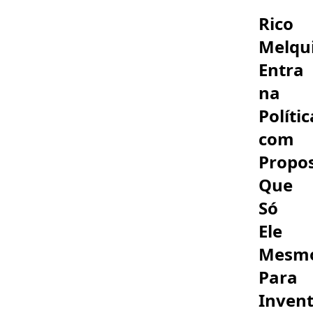
holofotes
Rico
Melqu
Entra
na
Polític
com
Propo
Que
Só
Ele
Mesm
Para
Invent