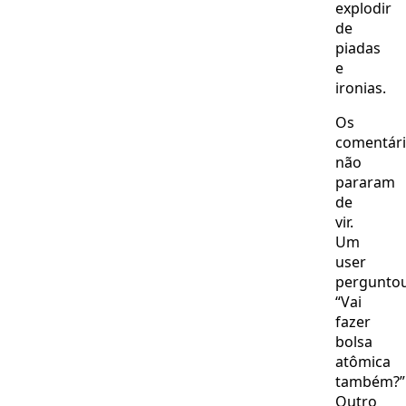
explodir
de
piadas
e
ironias.
Os
comentár
não
pararam
de
vir.
Um
user
perguntou
“Vai
fazer
bolsa
atômica
também?”
Outro