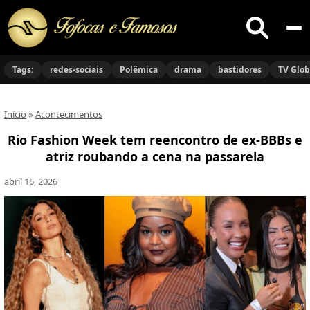
Buscar
no
Tags:
redes-sociais
Polêmica
drama
bastidores
TV Glo
site
Início
»
Acontecimentos
Rio Fashion Week tem reencontro de ex-BBBs e
atriz roubando a cena na passarela
abril 16, 2026