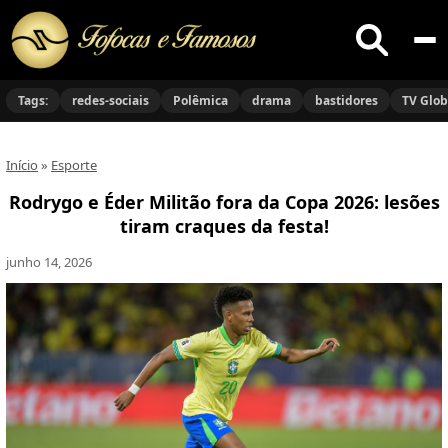
Buscar
no
Tags:
redes-sociais
Polêmica
drama
bastidores
TV Glo
site
Início
»
Esporte
Rodrygo e Éder Militão fora da Copa 2026: lesões
tiram craques da festa!
junho 14, 2026