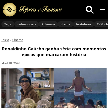
Buscar
no
Tags:
redes-sociais
Polêmica
drama
bastidores
TV Glo
site
Início
»
Cinema
Ronaldinho Gaúcho ganha série com momentos
épicos que marcaram história
abril 18, 2026