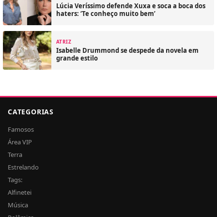
Lúcia Veríssimo defende Xuxa e soca a boca dos
haters: ‘Te conheço muito bem’
ATRIZ
Isabelle Drummond se despede da novela em
grande estilo
CATEGORIAS
Famosos
Área VIP
Terra
Estrelando
Tags:
Alfinetei
Música