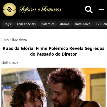
Buscar
no
Tags:
redes-sociais
Polêmica
drama
bastidores
TV Glo
site
Início
»
Bastidores
Ruas da Glória: Filme Polêmico Revela Segredos
do Passado do Diretor
abril 4, 2026