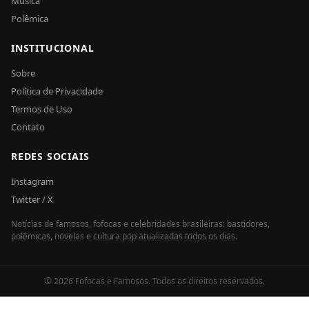
Música
Polêmica
INSTITUCIONAL
Sobre
Política de Privacidade
Termos de Uso
Contato
REDES SOCIAIS
Instagram
Twitter / X
Notícias de famosos, fofocas e celebridades brasileiras: bastidores,
polêmicas, novelas e cultura pop atualizadas todos os dias.
© 2026 Fofocas e Famosos. Todos os direitos reservados.