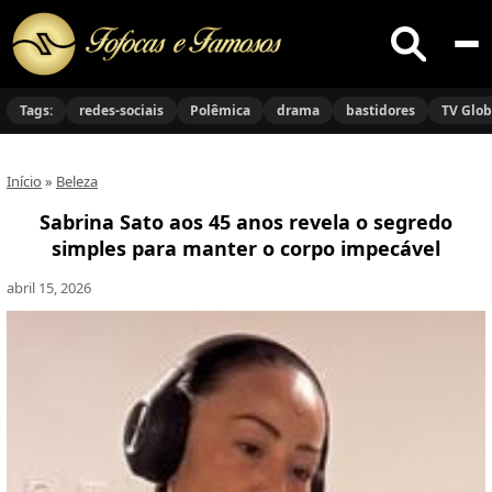
Buscar
no
Tags:
redes-sociais
Polêmica
drama
bastidores
TV Glo
site
Início
»
Beleza
Sabrina Sato aos 45 anos revela o segredo
simples para manter o corpo impecável
abril 15, 2026