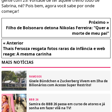
gente com 25! Vontade de ter aquele treino todo de
Sabrina, né? Pois bem, agora você sabe por onde
começar!
Próximo »
Filho de Bolsonaro detona Nikolas Ferreira: “Quer a
morte de meu pai”
« Anterior
Thais Fersoza resgata fotos raras da infância e web
reage: A mesma carinha
MAIS NOTÍCIAS
FAMOSOS
Gisele Bündchen e Zuckerberg Vivem em Ilha de
Bilionários com Acesso Super Restrito!
BBB 26
Samira do BBB 26 passa em curso de atores e já
sonha em fazer vilã na TV!