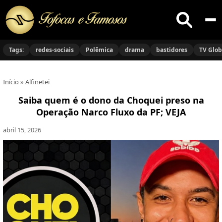
Buscar
no
Tags:
redes-sociais
Polêmica
drama
bastidores
TV Glo
site
Início
»
Alfinetei
Saiba quem é o dono da Choquei preso na
Operação Narco Fluxo da PF; VEJA
abril 15, 2026