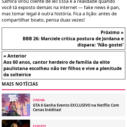
Samira virou cliente de lei! Essa é a realidade quando
você tá exposto demais na internet — fake news é pan,
mas tomar legal é outra história. Fica a lição: antes de
compartilhar boato, pensa duas vezes!
Próximo »
BBB 26: Marciele critica postura de Jordana e
dispara: 'Não gostei'
« Anterior
Aos 60 anos, cantor herdeiro de família da elite
paulistana escolheu não ter filhos e vive a plenitude
da solteirice
MAIS NOTÍCIAS
CINEMA
GTA 6 Ganha Evento EXCLUSIVO na Netflix Com
Cenas Inéditas!
ESPORTE