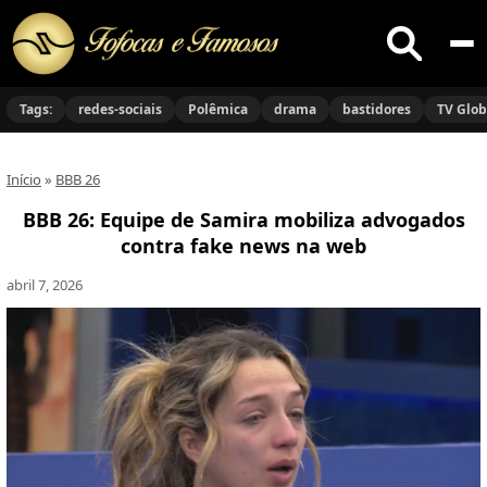
Buscar
no
Tags:
redes-sociais
Polêmica
drama
bastidores
TV Glo
site
Início
»
BBB 26
BBB 26: Equipe de Samira mobiliza advogados
contra fake news na web
abril 7, 2026