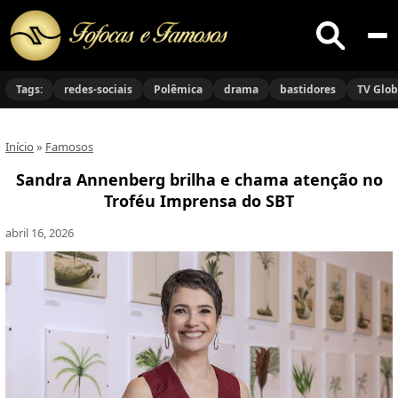
Buscar
no
Tags:
redes-sociais
Polêmica
drama
bastidores
TV Glo
site
Início
»
Famosos
Sandra Annenberg brilha e chama atenção no
Troféu Imprensa do SBT
abril 16, 2026