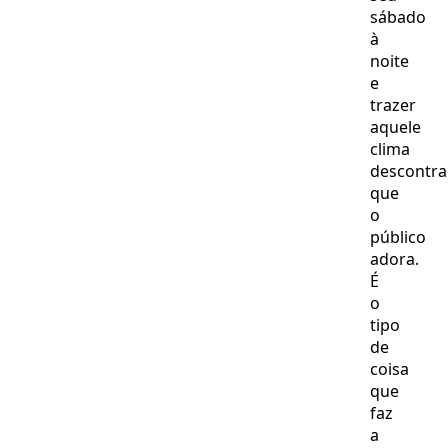
sábado
à
noite
e
trazer
aquele
clima
descontra
que
o
público
adora.
É
o
tipo
de
coisa
que
faz
a