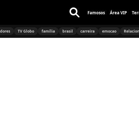
Famosos
Área VIP
Ter
Buscar
no
idores
TV Globo
família
brasil
carreira
emocao
Relacio
site