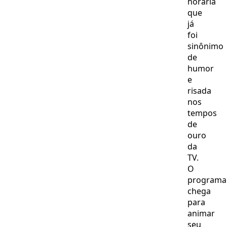
horária
que
já
foi
sinônimo
de
humor
e
risada
nos
tempos
de
ouro
da
TV.
O
programa
chega
para
animar
seu