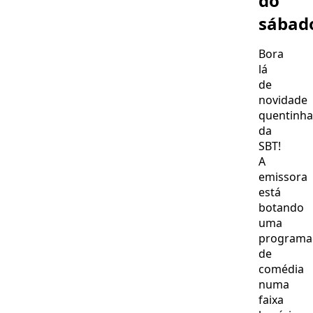
do
sábad
Bora
lá
de
novidade
quentinha
da
SBT!
A
emissora
está
botando
uma
programa
de
comédia
numa
faixa