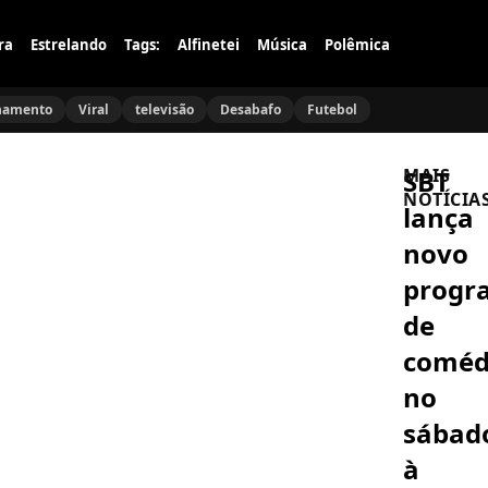
ra
Estrelando
Tags:
Alfinetei
Música
Polêmica
namento
Viral
televisão
Desabafo
Futebol
SBT
MAIS
NOTÍCIA
lança
novo
CULTURA
POP
progr
Rainer
Faulstich
de
leva
Studio
coméd
Cosplay
CELEBRIDAD
para
Ariana
no
arrasar
Grande
no
abandona
sábad
Metrópole
seu
Game
icônico
AMOR
à
Festival
rabo
EM
de
RUÍNAS