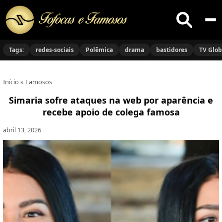
Buscar
no
Tags:
redes-sociais
Polêmica
drama
bastidores
TV Glo
site
Início
»
Famosos
Simaria sofre ataques na web por aparência e
recebe apoio de colega famosa
abril 13, 2026