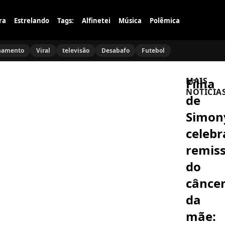
ra
Estrelando
Tags:
Alfinetei
Música
Polêmica
namento
Viral
televisão
Desabafo
Futebol
Filha
MAIS
NOTÍCIA
de
Simon
A
CASA
celebr
DO
PATRÃO
remis
Vencedor
da
do
Casa
do
Patrão
cânce
CULTURA
explode
World
em
da
Cosplay
podcast
Summit
e
mãe:
chega
causa
com