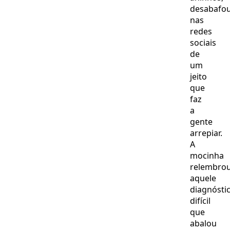
desabafo
nas
redes
sociais
de
um
jeito
que
faz
a
gente
arrepiar.
A
mocinha
relembro
aquele
diagnósti
difícil
que
abalou