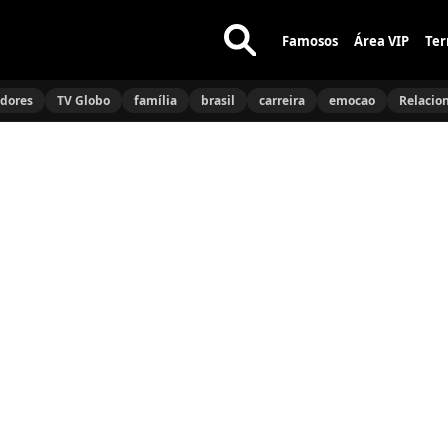
Famosos
Área VIP
Ter
Buscar
no
idores
TV Globo
família
brasil
carreira
emocao
Relacio
site