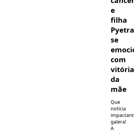
cânce
e
filha
Pyetr
se
emoci
com
vitóri
da
mãe
Que
notícia
impactant
galera!
A