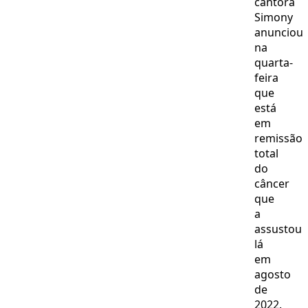
cantora
Simony
anunciou
na
quarta-
feira
que
está
em
remissão
total
do
câncer
que
a
assustou
lá
em
agosto
de
2022.