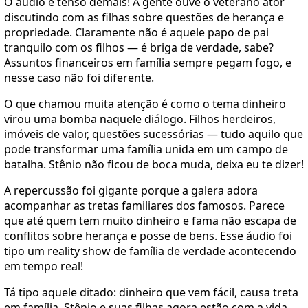
O áudio é tenso demais! A gente ouve o veterano ator
discutindo com as filhas sobre questões de herança e
propriedade. Claramente não é aquele papo de pai
tranquilo com os filhos — é briga de verdade, sabe?
Assuntos financeiros em família sempre pegam fogo, e
nesse caso não foi diferente.
O que chamou muita atenção é como o tema dinheiro
virou uma bomba naquele diálogo. Filhos herdeiros,
imóveis de valor, questões sucessórias — tudo aquilo que
pode transformar uma família unida em um campo de
batalha. Stênio não ficou de boca muda, deixa eu te dizer!
A repercussão foi gigante porque a galera adora
acompanhar as tretas familiares dos famosos. Parece
que até quem tem muito dinheiro e fama não escapa de
conflitos sobre herança e posse de bens. Esse áudio foi
tipo um reality show de família de verdade acontecendo
em tempo real!
Tá tipo aquele ditado: dinheiro que vem fácil, causa treta
em família. Stênio e suas filhas agora estão com a vida