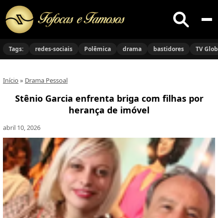
Buscar
no
Tags:
redes-sociais
Polêmica
drama
bastidores
TV Glo
site
Início
»
Drama Pessoal
Stênio Garcia enfrenta briga com filhas por
herança de imóvel
abril 10, 2026