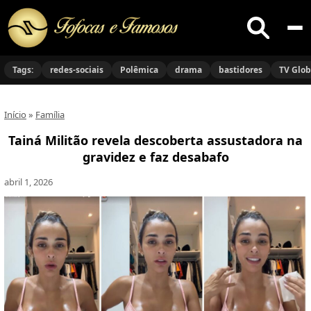
Buscar
no
Tags:
redes-sociais
Polêmica
drama
bastidores
TV Glo
site
Início
»
Família
Tainá Militão revela descoberta assustadora na
gravidez e faz desabafo
abril 1, 2026