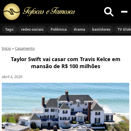
Buscar
no
Tags:
redes-sociais
Polêmica
drama
bastidores
TV Glo
site
Início
»
Casamento
Taylor Swift vai casar com Travis Kelce em
mansão de R$ 100 milhões
abril 4, 2026