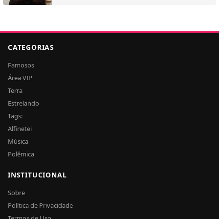
CATEGORIAS
Famosos
Área VIP
Terra
Estrelando
Tags:
Alfinetei
Música
Polêmica
INSTITUCIONAL
Sobre
Política de Privacidade
Termos de Uso