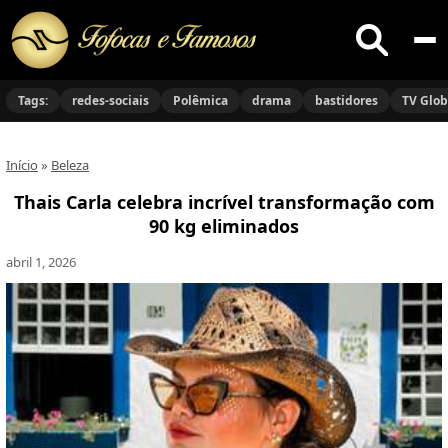
Buscar
no
Tags:
redes-sociais
Polêmica
drama
bastidores
TV Glo
site
Início
»
Beleza
Thais Carla celebra incrível transformação com
90 kg eliminados
abril 1, 2026