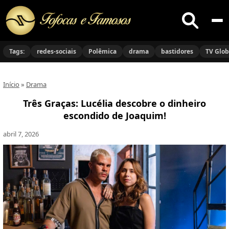
Buscar
no
Tags:
redes-sociais
Polêmica
drama
bastidores
TV Glo
site
Início
»
Drama
Três Graças: Lucélia descobre o dinheiro
escondido de Joaquim!
abril 7, 2026