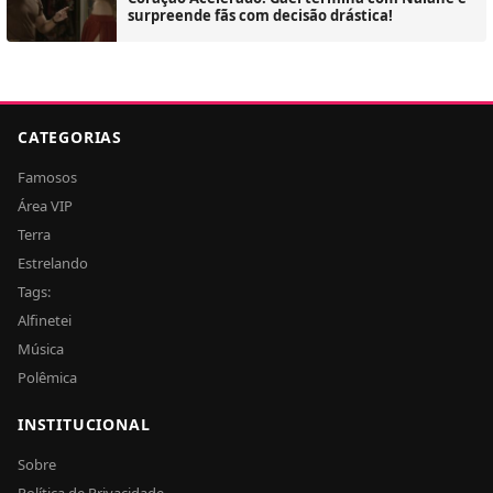
surpreende fãs com decisão drástica!
CATEGORIAS
Famosos
Área VIP
Terra
Estrelando
Tags:
Alfinetei
Música
Polêmica
INSTITUCIONAL
Sobre
Política de Privacidade