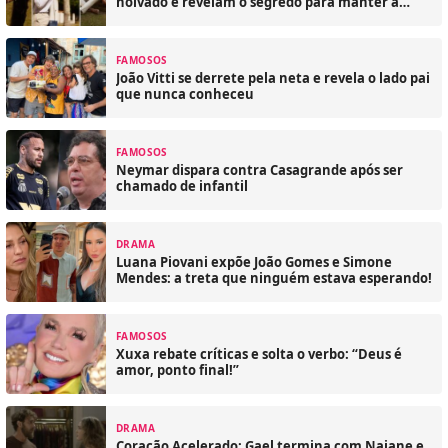
noivado e revelam o segredo para manter a
chama acesa
FAMOSOS
João Vitti se derrete pela neta e revela o lado pai
que nunca conheceu
FAMOSOS
Neymar dispara contra Casagrande após ser
chamado de infantil
DRAMA
Luana Piovani expõe João Gomes e Simone
Mendes: a treta que ninguém estava esperando!
FAMOSOS
Xuxa rebate críticas e solta o verbo: “Deus é
amor, ponto final!”
DRAMA
Coração Acelerado: Gael termina com Naiane e