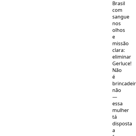
Petrobras
Brasil
na
com
distribuiç
sangue
nos
olhos
e
missão
clara:
eliminar
Gerluce!
Não
é
brincadei
não
—
essa
mulher
tá
disposta
a