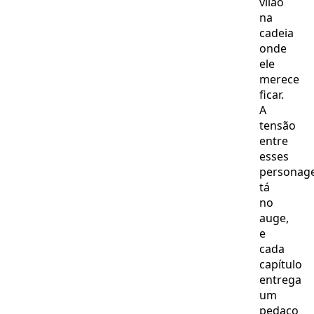
vilão
na
cadeia
onde
ele
merece
ficar.
A
tensão
entre
esses
personag
tá
no
auge,
e
cada
capítulo
entrega
um
pedaço