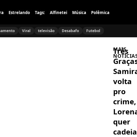
ra
Estrelando
Tags:
Alfinetei
Música
Polêmica
namento
Viral
televisão
Desabafo
Futebol
Três
MAIS
NOTÍCIA
Graças
Samir
FAMÍLIA
Danton
volta
Mello
se
pro
abre
sobre
crime,
CURIOSIDAD
luto
Shawn
do
Loren
Mendes
pai:
e
‘Está
quer
Mais:
sendo
Famosos
muito
A
cadeia
Gringos
CASA
difícil’
que
DO