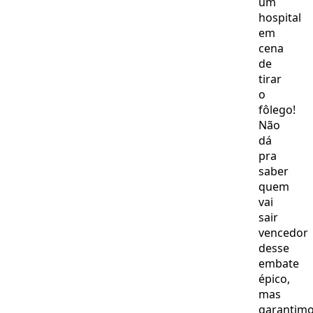
um
hospital
em
cena
de
tirar
o
fôlego!
Não
dá
pra
saber
quem
vai
sair
vencedor
desse
embate
épico,
mas
garantim