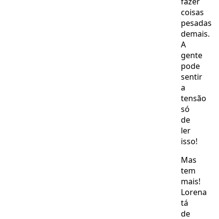
fazer
coisas
pesadas
demais.
A
gente
pode
sentir
a
tensão
só
de
ler
isso!
Mas
tem
mais!
Lorena
tá
de