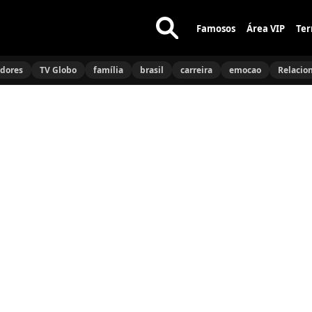
Famosos
Área VIP
Ter
Buscar
no
idores
TV Globo
família
brasil
carreira
emocao
Relacio
site