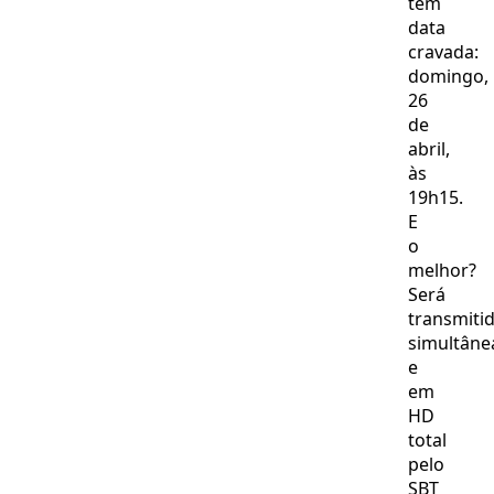
tem
data
cravada:
domingo,
26
de
abril,
às
19h15.
E
o
melhor?
Será
transmiti
simultâne
e
em
HD
total
pelo
SBT