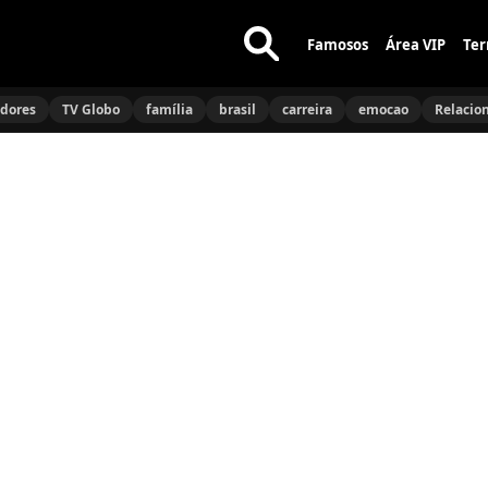
Famosos
Área VIP
Ter
Buscar
no
idores
TV Globo
família
brasil
carreira
emocao
Relacio
site