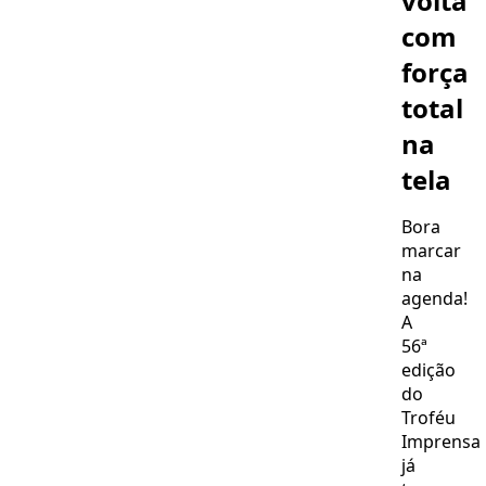
volta
com
força
total
na
tela
Bora
marcar
na
agenda!
A
56ª
edição
do
Troféu
Imprensa
já