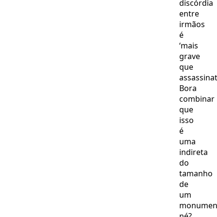
discórdia
entre
irmãos
é
‘mais
grave
que
assassinat
Bora
combinar
que
isso
é
uma
indireta
do
tamanho
de
um
monumen
né?