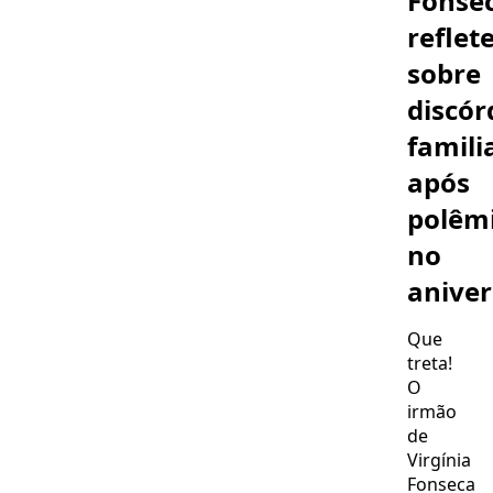
Fonse
reflet
sobre
discór
famili
após
polêm
no
aniver
Que
treta!
O
irmão
de
Virgínia
Fonseca