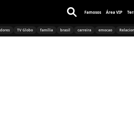
Famosos
Área VIP
Ter
Buscar
no
idores
TV Globo
família
brasil
carreira
emocao
Relacio
site