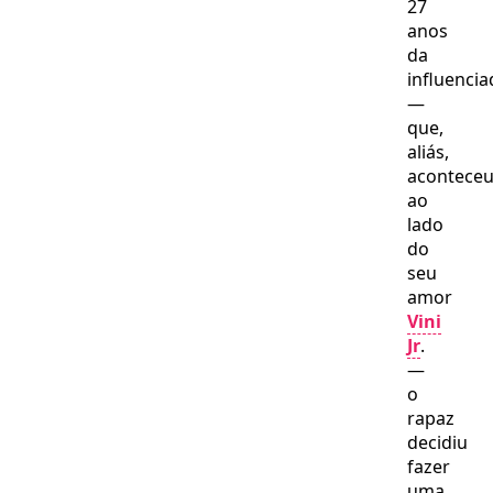
27
anos
da
influenci
—
que,
aliás,
acontece
ao
lado
do
seu
amor
Vini
Jr
.
—
o
rapaz
decidiu
fazer
uma